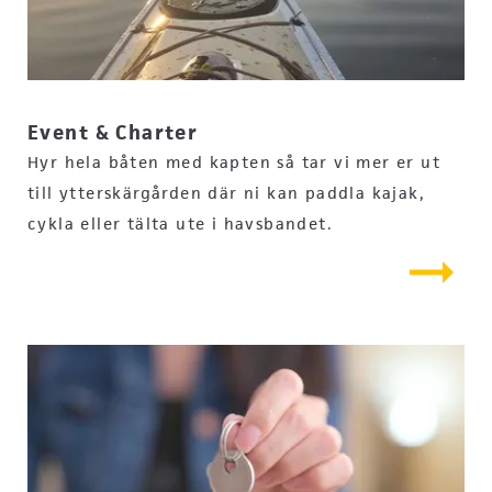
Event & Charter
Hyr hela båten med kapten så tar vi mer er ut
till ytterskärgården där ni kan paddla kajak,
cykla eller tälta ute i havsbandet.
arrow_right_alt