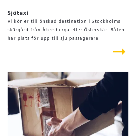
Sjötaxi
Vi kör er till önskad destination i Stockholms
skärgård från Åkersberga eller Österskär. Båten
har plats för upp till sju passagerare.
arrow_right_alt