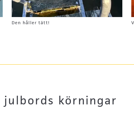
Den håller tätt!
V
 julbords körningar