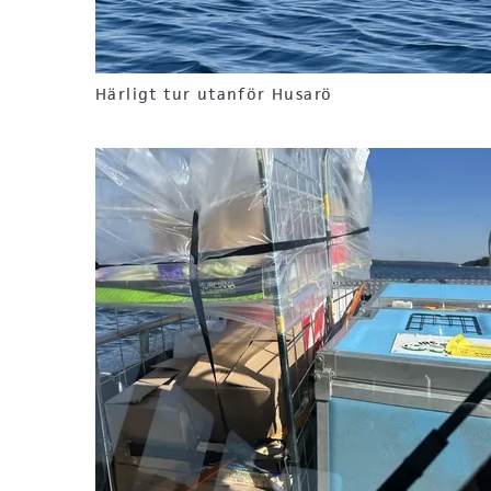
Härligt tur utanför Husarö